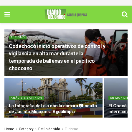
TURISMO
Codechocó inició operativos de control y
vigilancia en alta mar durante la
temporada de ballenas en el pacífico
chocoano
ANÁLISIS Y OPINIÓN
EN MUNICIPI
La fotografía del día con la cámara 📷 oculta
El Chocó re
de Jacinto Mosquera Agualimpia
internacion
Home
Category
Estilo de vida
Turismo