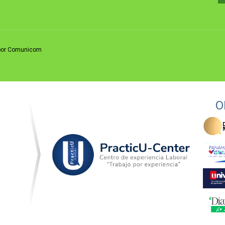
o por Comunicom
O