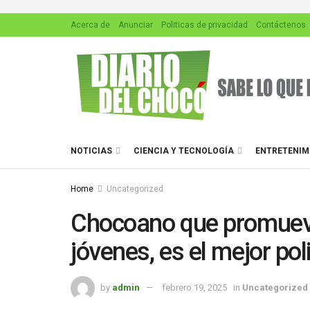
Acerca de
Anunciar
Politicas de privacidad
Contáctenos
NOTICIAS
CIENCIA Y TECNOLOGÍA
ENTRETENIM
Home
Uncategorized
Chocoano que promueve
jóvenes, es el mejor poli
by
admin
febrero 19, 2025
in
Uncategorized