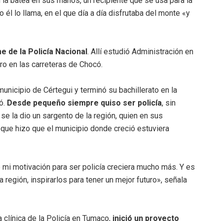
 la batea en sus manos, un recipiente que se usa para la
 él lo llama, en el que día a día disfrutaba del monte «y
e de la Policía Nacional
. Allí estudió Administración en
ro en las carreteras de Chocó.
unicipio de Cértegui y terminó su bachillerato en la
ó.
Desde pequeño siempre quiso ser policía
, sin
 se la dio un sargento de la región, quien en sus
que hizo que el municipio donde creció estuviera
 mi motivación para ser policía creciera mucho más. Y es
a región, inspirarlos para tener un mejor futuro», señala
 clínica de la Policía en Tumaco,
inició un proyecto